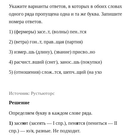
Укажите варианты ответов, в которых в обоих словах
одного ряда пропущена одна и та же буква. Запишите
номера ответов.
1) (фермеры) засе..т, (волны) пен..тся
2) (ветра) гон..т, прав..щая (партия)
3) измер..шь (длину), (звание) присво..но
4) расчист..вший (снег), занос..шь (покупки)
5) (отношения) слож..тся, шепч..щий (на ухо
Источник:
Рустьюторс
Решение
Определяем букву в каждом слове ряда.
1)
засе
ю
т (засеять — I спр.), пен
я
тся (пениться — II
спр.) — ю/я, разные. Не подходит.