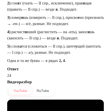
2)
гон
я
т (гнать — II спр., исключение), прав
я
щая
(править — II спр.) — везде
я
. Подходит.
3)
измер
и
шь (измерить — II спр.), присво
е
но (присвоить
→ -ен-) — и/е, разные. Не подходит.
4)
расчист
и
вший (расчистить — на -ить), занос
и
шь
(заносить — II спр.) — везде
и
. Подходит.
5)
слож
а
тся (сложиться — II спр.), шепч
у
щий (шептать
— I спр.) — а/у, разные. Не подходит.
Одна и та же буква — в рядах
2, 4
.
Ответ
24
Видеоразбор
YouTube
RuTube