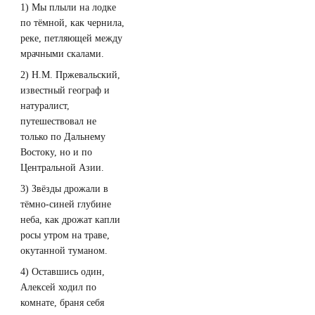
1) Мы плыли на лодке
по тёмной, как чернила,
реке, петляющей между
мрачными скалами.
2) Н.М. Пржевальский,
известный географ и
натуралист,
путешествовал не
только по Дальнему
Востоку, но и по
Центральной Азии.
3) Звёзды дрожали в
тёмно-синей глубине
неба, как дрожат капли
росы утром на траве,
окутанной туманом.
4) Оставшись один,
Алексей ходил по
комнате, браня себя