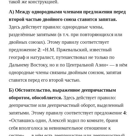
такой же конструкцией.
А) Между однородными членами предложения перед
второй частью двойного союза ставится запятая.
Здесь действует правило: однородные члены,
разделённые запятыми (в т.ч. при повторяющихся или
двойных союзах). Этому правилу соответствует
предложение
2
: «Н.М. Пржевальский, известный
географ и натуралист, путешествовал не только по
Дальнему Востоку, но и по Центральной Азии» — в нём
однородные члены связаны двойным союзом, запятая
ставится перед его второй частью.
Б) Обстоятельство, выраженное деепричастным
оборотом, обособляется.
Здесь действует правило:
деепричастие или деепричастный оборот, выделенный
запятыми. Этому правилу соответствует предложение
4
:
«Оставшись один, Алексей ходил по комнате, браня
себя вполголоса за невнимательное отношение к
сестре» — в нём есть деепричастие или деепричастный