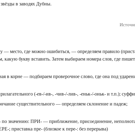
т звёзды в заводях Дубны.
Источн
у — место, где можно ошибиться, — определяем правило (прист
, какую букву вставить. Затем выбираем номера слов, где пишет
ная в корне — подбираем проверочное слово, где она под ударен
лагательного (-ев-/-ив-, -чив-/-лив-, -еньк-/-оньк- и т.п.); суффи
ончание существительного — определяем склонение и падеж;
 по значению: ПРИ- — приближение, присоединение, неполнота
Е-; приставка пре- (близкое к пере-: без перерыва)