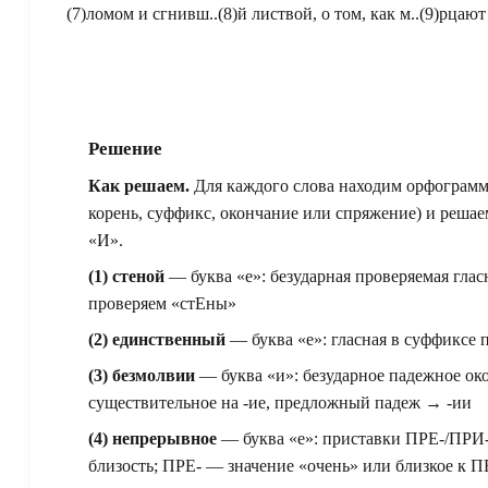
(7)ломом и сгнивш..(8)й листвой, о том, как м..(9)рцаю
Решение
Как решаем.
Для каждого слова находим орфограмм
корень, суффикс, окончание или спряжение) и решаем
«И».
(1) стеной
— буква «е»: безударная проверяемая глас
проверяем «стЕны»
(2) единственный
— буква «е»: гласная в суффиксе при
(3) безмолвии
— буква «и»: безударное падежное ок
существительное на -ие, предложный падеж → -ии
(4) непрерывное
— буква «е»: приставки ПРЕ-/ПРИ-
близость; ПРЕ- — значение «очень» или близкое к ПЕР