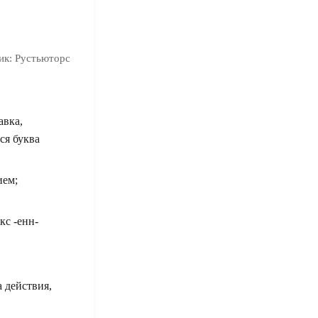
ик:
Рустьюторс
авка,
ся буква
ием;
кс -енн-
 действия,