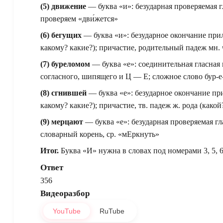
(5) движение
— буква «и»: безударная проверяемая г
проверяем «дви́жется»
(6) бегущих
— буква «и»: безударное окончание при
какому? какие?); причастие, родительный падеж мн. 
(7) буреломом
— буква «е»: соединительная гласная 
согласного, шипящего и Ц — Е; сложное слово бур-е
(8) сгнившей
— буква «е»: безударное окончание пр
какому? какие?); причастие, тв. падеж ж. рода (какой
(9) мерцают
— буква «е»: безударная проверяемая гл
словарный корень, ср. «мЕркнуть»
Итог.
Буква «И» нужна в словах под номерами 3, 5, 6
Ответ
356
Видеоразбор
YouTube
RuTube