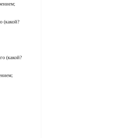
рением;
о (какой?
го (какой?
ением;