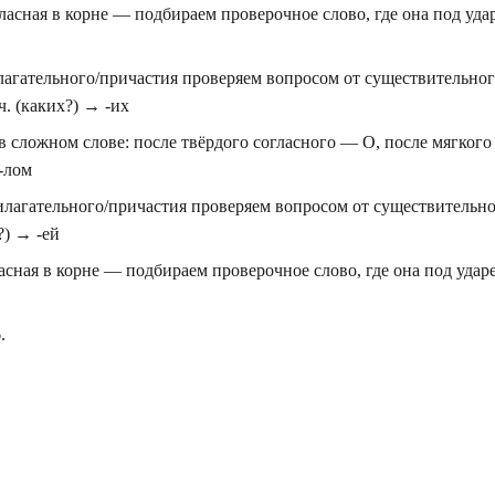
ласная в корне — подбираем проверочное слово, где она под уда
лагательного/причастия проверяем вопросом от существительног
ч. (каких?) → -их
в сложном слове: после твёрдого согласного — О, после мягкого
-лом
илагательного/причастия проверяем вопросом от существительно
?) → -ей
асная в корне — подбираем проверочное слово, где она под удар
.