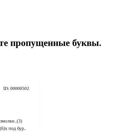
ьте пропущенные буквы.
ID:
00000502
змолви..(3)
6)х под бур..