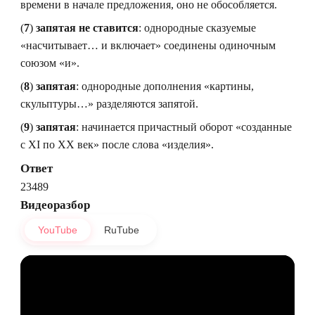
времени в начале предложения, оно не обособляется.
(
7
)
запятая не ставится
: однородные сказуемые
«насчитывает… и включает» соединены одиночным
союзом «и».
(
8
)
запятая
: однородные дополнения «картины,
скульптуры…» разделяются запятой.
(
9
)
запятая
: начинается причастный оборот «созданные
с XI по XX век» после слова «изделия».
Ответ
23489
Видеоразбор
YouTube
RuTube