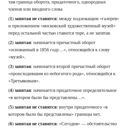
там граница оборота, придаточного, однородных
членов или вводного слова
(
1
)
запятая не ставится
: между подлежащим «галерея»
и приложением «московский художественный музей»
перед остальной частью ставится тире, а не запятая.
(
2
)
запятая
: начинается причастный оборот
«основанный в 1856 году…», относящийся к слову
«музей».
(
3
)
запятая
: начинается второй причастный оборот
«происходившим из небогатого рода», относящийся к
«Третьяковым».
(
4
)
запятая
: начинается придаточное определительное
«в котором были бы представлены…».
(
5
)
запятая не ставится
: внутри придаточного «в
котором были бы представлены» границы нет.
(
6
)
запятая не ставится
: «Сегодня» — обстоятельство