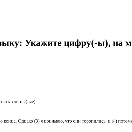
зыку: Укажите цифру(-ы), на м
оять запятая(-ые).
о конца. Однако (3) я понимаю, что они торопились, и (4) потому