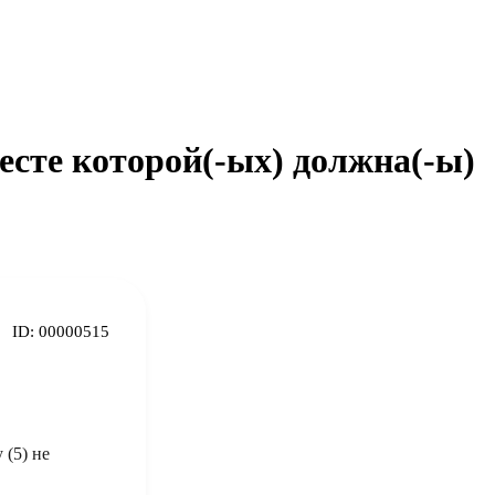
есте которой(-ых) должна(-ы)
ID:
00000515
 (5) не