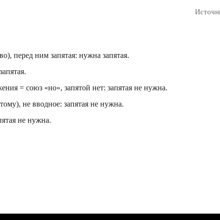
Источн
о), перед ним запятая: нужна запятая.
запятая.
ения = союз «но», запятой нет: запятая не нужна.
тому), не вводное: запятая не нужна.
пятая не нужна.