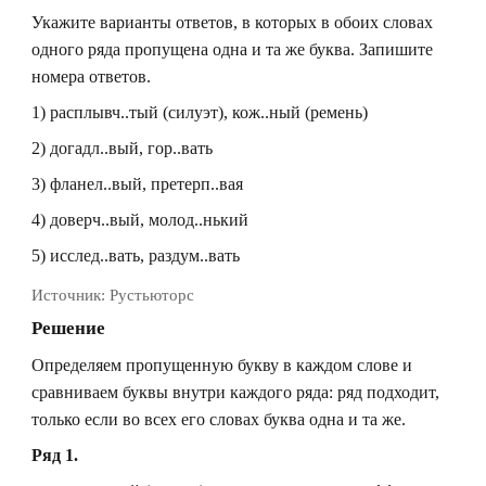
Укажите варианты ответов, в которых в обоих словах
одного ряда пропущена одна и та же буква. Запишите
номера ответов.
1) расплывч..тый (силуэт), кож..ный (ремень)
2) догадл..вый, гор..вать
3) фланел..вый, претерп..вая
4) доверч..вый, молод..нький
5) исслед..вать, раздум..вать
Источник:
Рустьюторс
Решение
Определяем пропущенную букву в каждом слове и
сравниваем буквы внутри каждого ряда: ряд подходит,
только если во всех его словах буква одна и та же.
Ряд 1.