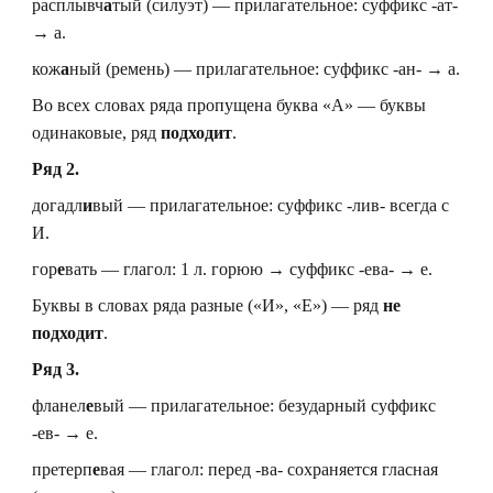
расплывч
а
тый (силуэт) — прилагательное: суффикс -ат-
→ а.
кож
а
ный (ремень) — прилагательное: суффикс -ан- → а.
Во всех словах ряда пропущена буква «А» — буквы
одинаковые, ряд
подходит
.
Ряд 2.
догадл
и
вый — прилагательное: суффикс -лив- всегда с
И.
гор
е
вать — глагол: 1 л. горюю → суффикс -ева- → е.
Буквы в словах ряда разные («И», «Е») — ряд
не
подходит
.
Ряд 3.
фланел
е
вый — прилагательное: безударный суффикс
-ев- → е.
претерп
е
вая — глагол: перед -ва- сохраняется гласная