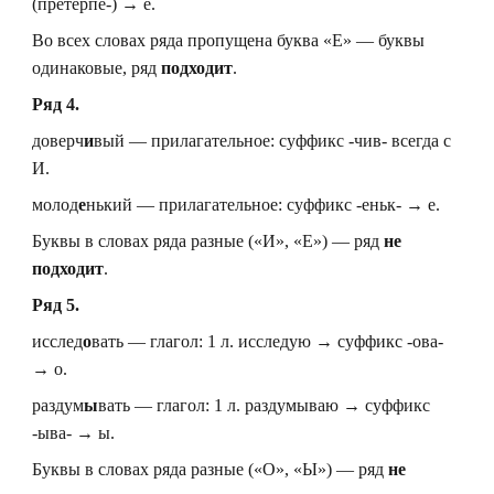
(претерпе-) → е.
Во всех словах ряда пропущена буква «Е» — буквы
одинаковые, ряд
подходит
.
Ряд 4.
доверч
и
вый — прилагательное: суффикс -чив- всегда с
И.
молод
е
нький — прилагательное: суффикс -еньк- → е.
Буквы в словах ряда разные («И», «Е») — ряд
не
подходит
.
Ряд 5.
исслед
о
вать — глагол: 1 л. исследую → суффикс -ова-
→ о.
раздум
ы
вать — глагол: 1 л. раздумываю → суффикс
-ыва- → ы.
Буквы в словах ряда разные («О», «Ы») — ряд
не