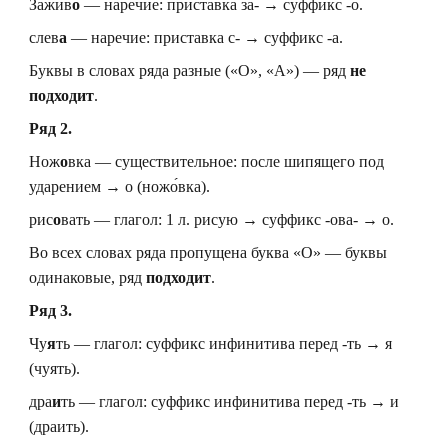
Зажив
о
— наречие: приставка за- → суффикс -о.
слев
а
— наречие: приставка с- → суффикс -а.
Буквы в словах ряда разные («О», «А») — ряд
не
подходит
.
Ряд 2.
Нож
о
вка — существительное: после шипящего под
ударением → о (ножо́вка).
рис
о
вать — глагол: 1 л. рисую → суффикс -ова- → о.
Во всех словах ряда пропущена буква «О» — буквы
одинаковые, ряд
подходит
.
Ряд 3.
Чу
я
ть — глагол: суффикс инфинитива перед -ть → я
(чуять).
дра
и
ть — глагол: суффикс инфинитива перед -ть → и
(драить).