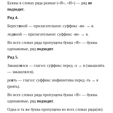
Буквы в словах ряда разные («Я», «И») — ряд
не
подходит
.
Ряд 4.
Берест
я
ной — прилагательное: суффикс -ян- → я.
лед
я
ной — прилагательное: суффикс -ян- → я.
Во всех словах ряда пропущена буква «Я» — буквы
одинаковые, ряд
подходит
.
Ряд 5.
Закашл
я
лся — глагол: суффикс перед -л → я (закашлять
— закашлялся).
ре
я
ть — глагол: суффикс инфинитива перед -ть → я
(реять).
Во всех словах ряда пропущена буква «Я» — буквы
одинаковые, ряд
подходит
.
Одна и та же буква пропущена во всех словах ряда(ов):