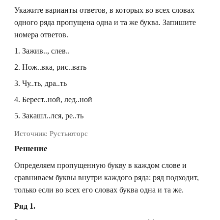
Укажите варианты ответов, в которых во всех словах
одного ряда пропущена одна и та же буква. Запишите
номера ответов.
1. Зажив.., слев..
2. Нож..вка, рис..вать
3. Чу..ть, дра..ть
4. Берест..ной, лед..ной
5. Закашл..лся, ре..ть
Источник:
Рустьюторс
Решение
Определяем пропущенную букву в каждом слове и
сравниваем буквы внутри каждого ряда: ряд подходит,
только если во всех его словах буква одна и та же.
Ряд 1.