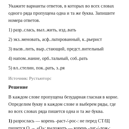
Укажите варианты ответов, в которых во всех словах
одного ряда пропущена одна и та же буква. Запишите
номера ответов.
1) разр..слась, выл..жить, изд..вать
2) экз..меновать, асф..льтированный, к..рьерист
3) вызв..лить, выр..стающий, предст..вительный
4) напом..нание, орб..тальный, соб..рать
5) вл..стелин, пок..рать, з..ря
Источник:
Рустьюторс
Решение
В каждом слове пропущена безударная гласная в корне.
Определим букву в каждом слове и выберем ряды, где
во всех словах ряда пишется одна и та же буква.
1)
разрослась — корень -раст-/-рос-: не перед СТ/Щ
пишется О → «О»; выложить — корень -лаг-/-лож-: