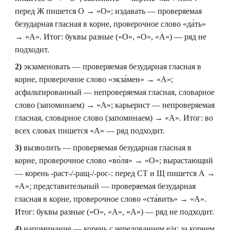
перед Ж пишется О → «О»; издавать — проверяемая
безударная гласная в корне, проверочное слово «да́ть»
→ «А». Итог: буквы разные («О», «О», «А») — ряд не
подходит.
2)
экзаменовать — проверяемая безударная гласная в
корне, проверочное слово «экза́мен» → «А»;
асфальтированный — непроверяемая гласная, словарное
слово (запоминаем) → «А»; карьерист — непроверяемая
гласная, словарное слово (запоминаем) → «А». Итог: во
всех словах пишется «А» — ряд подходит.
3)
вызволить — проверяемая безударная гласная в
корне, проверочное слово «во́ля» → «О»; вырастающий
— корень -раст-/-ращ-/-рос-: перед СТ и Щ пишется А →
«А»; представительный — проверяемая безударная
гласная в корне, проверочное слово «ста́вить» → «А».
Итог: буквы разные («О», «А», «А») — ряд не подходит.
4)
напоминание — корень с чередованием е/и: за корнем