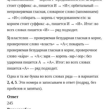
стоит суффикс -а-, пишется И → «И»; орбитальный —
непроверяемая гласная, словарное слово (запоминаем)
→ «И»; собирать — корень с чередованием е/и: за
корнем стоит суффикс -а-, пишется И → «И». Итог: во
всех словах пишется «И» — ряд подходит.
5)
властелин — проверяемая безударная гласная в корне,
проверочное слово «власть» → «А»; покарать —
проверяемая безударная гласная в корне, проверочное
слово «ка́ра» → «А»; заря — корень -зар-/-зор-: без
ударения пишется А → «А». Итог: во всех словах
пишется «А» — ряд подходит.
Одна и та же буква во всех словах ряда — в вариантах
2, 4, 5
. Эти номера и записываем в ответ (подряд, без
пробелов и запятых).
Ответ
245