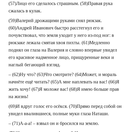
(57)Лицо его сделалось страшным. (58)Правая рука
сжалась в кулак.
(59)Валерий дрожащими руками снял рюкзак.
(60)Андрей Иванович быстро расстегнул его и
почувствовал, что земля уходит у него из-под ног: в
рюкзаке лежала смятая хвоя пихты. (61)Медленно
поднял он глаза на Валерия и словно впервые увидел
его красивое надменное лицо, прищуренные веки и
наглый бегающий взгляд.
– (62)Ну что? (63)Что смотрите? (64)Может, и мораль
начнёте ещё читать? (65)А мне наплевать на вас! (66)Я
жить хочу! (67)Я моложе вас! (68)Я имею больше прав
на жизнь!
(69)И вдруг голос его осёкся. (70)Прямо перед собой он
увидел ввалившиеся, полные муки глаза Наташи.
– (71)А-а-а! – взвыл он и бросился на землю.