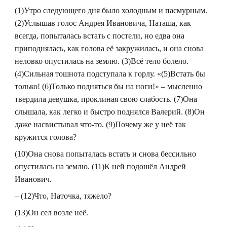
(1)Утро следующего дня было холодным и пасмурным.
(2)Услышав голос Андрея Ивановича, Наташа, как
всегда, попыталась встать с постели, но едва она
приподнялась, как голова её закружилась, и она снова
неловко опустилась на землю. (3)Всё тело болело.
(4)Сильная тошнота подступала к горлу. «(5)Встать бы
только! (6)Только подняться бы на ноги!» – мысленно
твердила девушка, проклиная свою слабость. (7)Она
слышала, как легко и быстро поднялся Валерий. (8)Он
даже насвистывал что-то. (9)Почему же у неё так
кружится голова?
(10)Она снова попыталась встать и снова бессильно
опустилась на землю. (11)К ней подошёл Андрей
Иванович.
– (12)Что, Наточка, тяжело?
(13)Он сел возле неё.