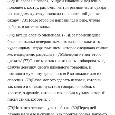
(72)Ни слова не говоря, Андрей Иванович медленно
подошёл к костру, разломил на три равные части сухарь
и к каждому кусочку положил по крошечной дольке
сахару. (73)После этого он направился к реке, чтобы
набрать в котелок воды.
(74)Наташа словно оцепенела. (75)Всё происшедшее
было настолько невероятным, что казалось каким-то
чудовищным недоразумением, которое следовало сейчас
же, немедленно разрешить. (76)Валерий не мог этого
сделать! (77)Он не мог так низко пасть – обворовать её,
слабую девушку, своего школьного товарища, и
пожилого мужчину, делавшего всё возможное для их
спасения. (78)Разве мог это сделать человек, который
так много и с таким чувством говорил о любви, о
красоте, о дружбе, который так любил музыку, который
писал стихи, который…
(79)Но этого человека уже не было. (80)Перед ней
лежало на земле и скулило, как побитая собака, какое-то