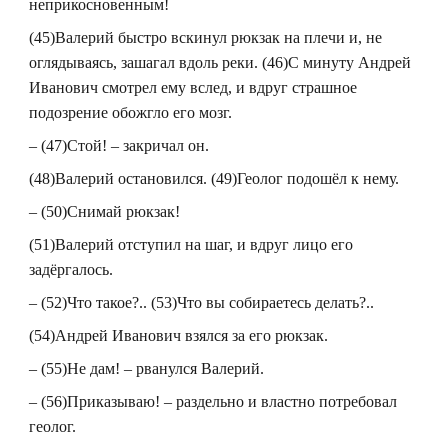
неприкосновенным!
(45)Валерий быстро вскинул рюкзак на плечи и, не
оглядываясь, зашагал вдоль реки. (46)С минуту Андрей
Иванович смотрел ему вслед, и вдруг страшное
подозрение обожгло его мозг.
– (47)Стой! – закричал он.
(48)Валерий остановился. (49)Геолог подошёл к нему.
– (50)Снимай рюкзак!
(51)Валерий отступил на шаг, и вдруг лицо его
задёргалось.
– (52)Что такое?.. (53)Что вы собираетесь делать?..
(54)Андрей Иванович взялся за его рюкзак.
– (55)Не дам! – рванулся Валерий.
– (56)Приказываю! – раздельно и властно потребовал
геолог.