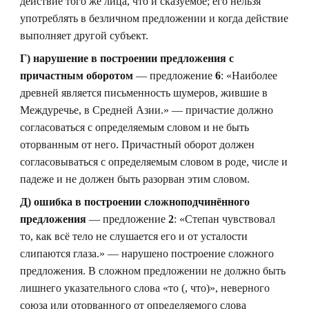
действие того же лица, что и сказуемое; его нельзя
употреблять в безличном предложении и когда действие
выполняет другой субъект.
Г) нарушение в построении предложения с
причастным оборотом
— предложение
6
: «Наиболее
древней является письменность шумеров, жившие в
Междуречье, в Средней Азии.» — причастие должно
согласоваться с определяемым словом и не быть
оторванным от него. Причастный оборот должен
согласовываться с определяемым словом в роде, числе и
падеже и не должен быть разорван этим словом.
Д) ошибка в построении сложноподчинённого
предложения
— предложение
2
: «Степан чувствовал
то, как всё тело не слушается его и от усталости
слипаются глаза.» — нарушено построение сложного
предложения. В сложном предложении не должно быть
лишнего указательного слова «то (, что)», неверного
союза или оторванного от определяемого слова