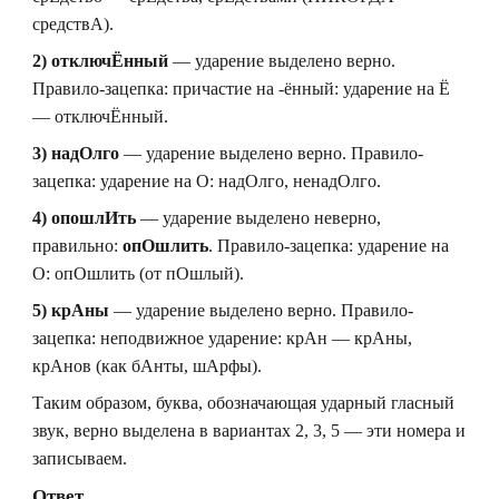
средствА).
2) отключЁнный
— ударение выделено верно.
Правило-зацепка: причастие на -ённый: ударение на Ё
— отключЁнный.
3) надОлго
— ударение выделено верно. Правило-
зацепка: ударение на О: надОлго, ненадОлго.
4) опошлИть
— ударение выделено неверно,
правильно:
опОшлить
. Правило-зацепка: ударение на
О: опОшлить (от пОшлый).
5) крАны
— ударение выделено верно. Правило-
зацепка: неподвижное ударение: крАн — крАны,
крАнов (как бАнты, шАрфы).
Таким образом, буква, обозначающая ударный гласный
звук, верно выделена в вариантах 2, 3, 5 — эти номера и
записываем.
Ответ