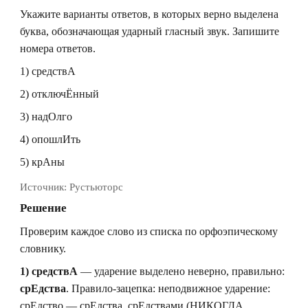
Укажите варианты ответов, в которых верно выделена
буква, обозначающая ударный гласный звук. Запишите
номера ответов.
1) средствА
2) отключЁнный
3) надОлго
4) опошлИть
5) крАны
Источник:
Рустьюторс
Решение
Проверим каждое слово из списка по орфоэпическому
словнику.
1) средствА
— ударение выделено неверно, правильно:
срЕдства
. Правило-зацепка: неподвижное ударение:
срЕдство — срЕдства, срЕдствами (НИКОГДА