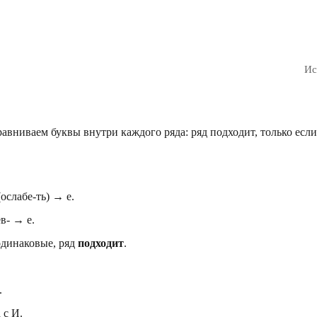
Ис
вниваем буквы внутри каждого ряда: ряд подходит, только если
(ослабе-ть) → е.
в- → е.
одинаковые, ряд
подходит
.
.
 с И.