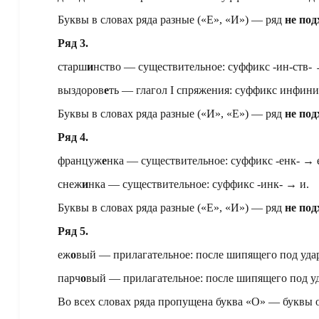
Буквы в словах ряда разные («Е», «И») — ряд
не под
Ряд 3.
старш
и
нство — существительное: суффикс -ин-ств- 
выздоров
е
ть — глагол I спряжения: суффикс инфинит
Буквы в словах ряда разные («И», «Е») — ряд
не под
Ряд 4.
француж
е
нка — существительное: суффикс -енк- → 
снеж
и
нка — существительное: суффикс -инк- → и.
Буквы в словах ряда разные («Е», «И») — ряд
не под
Ряд 5.
еж
о
вый — прилагательное: после шипящего под удар
парч
о
вый — прилагательное: после шипящего под уд
Во всех словах ряда пропущена буква «О» — буквы 