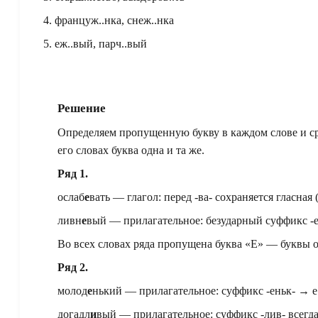
4. француж..нка, снеж..нка
5. еж..вый, парч..вый
Решение
Определяем пропущенную букву в каждом слове и сра
его словах буква одна и та же.
Ряд 1.
ослаб
е
вать — глагол: перед -ва- сохраняется гласная 
ливн
е
вый — прилагательное: безударный суффикс -е
Во всех словах ряда пропущена буква «Е» — буквы 
Ряд 2.
молод
е
нький — прилагательное: суффикс -еньк- → е
догадл
и
вый — прилагательное: суффикс -лив- всегда