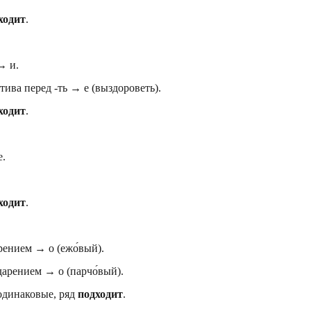
ходит
.
→ и.
ива перед -ть → е (выздороветь).
ходит
.
е.
ходит
.
ением → о (ежо́вый).
арением → о (парчо́вый).
одинаковые, ряд
подходит
.