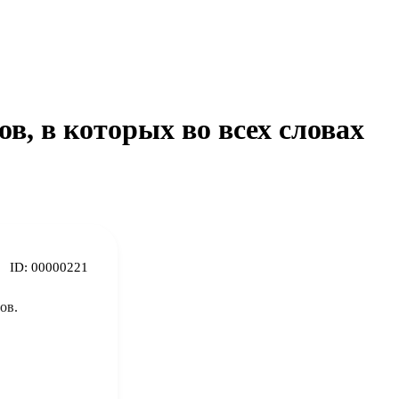
в, в которых во всех словах
ID:
00000221
тов.