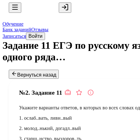
Обучение
Банк заданий
Отзывы
Записаться
Войти
Задание 11 ЕГЭ по русскому я
одного ряда…
Вернуться назад
№2.
Задание
11
Укажите варианты ответов, в которых во всех словах о
1. ослаб..вать, ливн..вый
2. молод..нький, догадл..вый
3. старш..нство, выздоров..ть