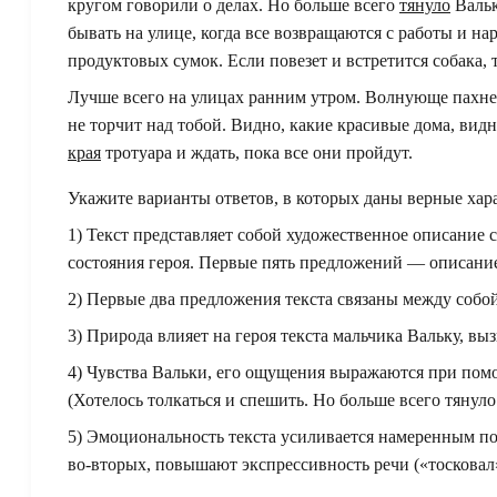
кругом говорили о делах. Но больше всего
тянуло
Вальк
бывать на улице, когда все возвращаются с работы и на
продуктовых сумок. Если повезет и встретится собака,
Лучше всего на улицах ранним утром. Волнующе пахне
не торчит над тобой. Видно, какие красивые дома, видн
края
тротуара и ждать, пока все они пройдут.
Укажите варианты ответов, в которых даны верные хара
1) Текст представляет собой художественное описание 
состояния героя. Первые пять предложений — описани
2) Первые два предложения текста связаны между собой
3) Природа влияет на героя текста мальчика Вальку, вы
4) Чувства Вальки, его ощущения выражаются при пом
(Хотелось толкаться и спешить. Но больше всего тянуло
5) Эмоциональность текста усиливается намеренным по
во-вторых, повышают экспрессивность речи («тосковал» 