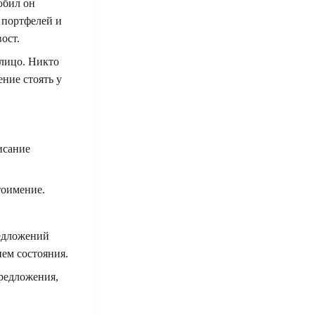
юбил он
е портфелей и
ост.
 лицо. Никто
ение стоять у
исание
тоимение.
редложений
ием состояния.
редложения,