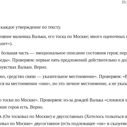
Ис
 каждое утверждение по тексту.
ояние мальчика Вальки, его тоска по Москве; много оценочных
нет»).
 большая часть — эмоциональное описание состояния героя; пер
ды». Проверяем: первые пять предложений действительно о до
чувствах Вальки. Верно.
но, средство связи — указательное местоимение». Проверяем: «
я на местоимении «они», но это личное местоимение, а не указа
во тоски по Москве». Проверяем: из-за дождей Валька «слонялся 
ие героя есть. Верно.
(Он тосковал по Москве) и двусоставных (Хотелось толкаться 
вал по Москве» двусоставное (есть подлежащее «он» и сказуемо