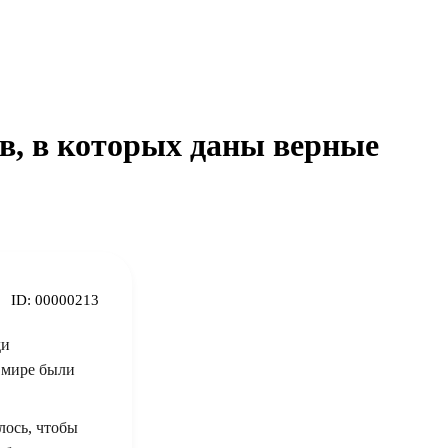
в, в которых даны верные
ID:
00000213
ди
мире были
лось, чтобы