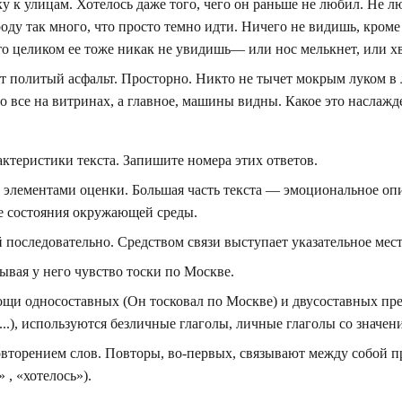
у к улицам. Хотелось даже того, чего он раньше не любил. Не л
роду так много, что просто темно идти. Ничего не видишь, кром
 то целиком ее тоже никак не увидишь— или нос мелькнет, или хв
т политый асфальт. Просторно. Никто не тычет мокрым луком в
о все на витринах, а главное, машины видны. Какое это наслажд
ктеристики текста. Запишите номера этих ответов.
с элементами оценки. Большая часть текста — эмоциональное оп
е состояния окружающей среды.
 последовательно. Средством связи выступает указательное мес
зывая у него чувство тоски по Москве.
ощи односоставных (Он тосковал по Москве) и двусоставных п
...), используются безличные глаголы, личные глаголы со значен
вторением слов. Повторы, во-первых, связывают между собой п
, «хотелось»).