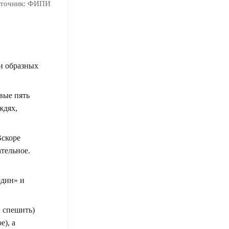
точник:
ФИПИ
 и образных
вые пять
ждях,
Вскоре
тельное.
один» и
и спешить)
е), а