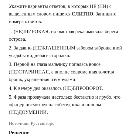
Укажите варианты ответов, в которых НЕ (НИ) с
выделенным словом пишется
СЛИТНО
. Запишите
номера ответов.
(НЕ)ШИРОКАЯ, но быстрая река омывала берега
острова.
За давно (НЕ)КРАШЕННЫМ забором заброшенной
усадьбы виднелась сторожка.
Первой на глаза мальчику попалась вовсе
(НЕ)СТАРИННАЯ, а вполне современная золотая
брошь, украшенная изумрудами.
К вечеру дел оказалось (НЕ)ВПРОВОРОТ.
Фраза прозвучала настолько бестактно и грубо, что
офицер посмотрел на собеседника в полном
(НЕ)ДОУМЕНИИ.
Источник:
Рустьюторс
Решение