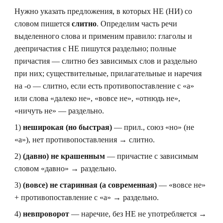
Нужно указать предложения, в которых НЕ (НИ) со
словом пишется
слитно
. Определим часть речи
выделенного слова и применим правило: глаголы и
деепричастия с НЕ пишутся раздельно; полные
причастия — слитно без зависимых слов и раздельно
при них; существительные, прилагательные и наречия
на -о — слитно, если есть противопоставление с «а»
или слова «далеко не», «вовсе не», «отнюдь не»,
«ничуть не» — раздельно.
1)
неширокая (но быстрая)
— прил., союз «но» (не
«а»), нет противопоставления → слитно.
2)
(давно) не крашенным
— причастие с зависимым
словом «давно» → раздельно.
3)
(вовсе) не старинная (а современная)
— «вовсе не»
+ противопоставление с «а» → раздельно.
4)
невпроворот
— наречие, без НЕ не употребляется →