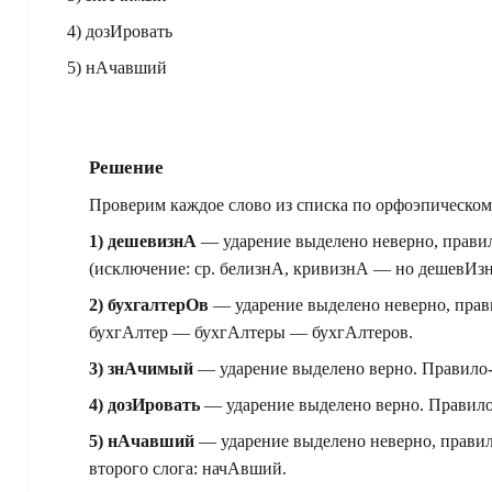
4) дозИровать
5) нАчавший
Решение
Проверим каждое слово из списка по орфоэпическом
1) дешевизнА
— ударение выделено неверно, прави
(исключение: ср. белизнА, кривизнА — но дешевИзн
2) бухгалтерОв
— ударение выделено неверно, пра
бухгАлтер — бухгАлтеры — бухгАлтеров.
3) знАчимый
— ударение выделено верно. Правило-з
4) дозИровать
— ударение выделено верно. Правило-з
5) нАчавший
— ударение выделено неверно, прави
второго слога: начАвший.