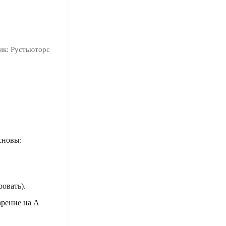
ик:
Рустьюторс
сновы:
овать).
арение на А