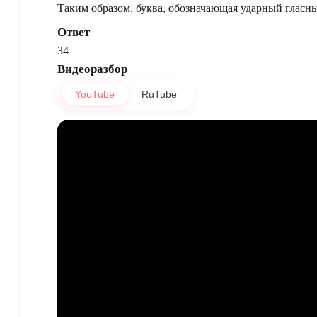
Таким образом, буква, обозначающая ударный гласны
Ответ
34
Видеоразбор
YouTube
RuTube