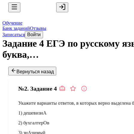
Обучение
Банк заданий
Отзывы
Записаться
Войти
Задание 4 ЕГЭ по русскому я
буква,…
Вернуться назад
№2.
Задание
4
Укажите варианты ответов, в которых верно выделена 
1) дешевизнА
2) бухгалтерОв
3) знАчимый