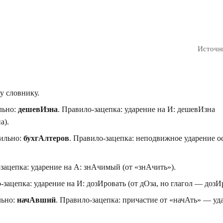
Источн
у словнику.
льно:
дешевИзна
. Правило-зацепка: ударение на И: дешевИзна
а).
вильно:
бухгАлтеров
. Правило-зацепка: неподвижное ударение о
ацепка: ударение на А: знАчимый (от «знАчить»).
ацепка: ударение на И: дозИровать (от дОза, но глагол — дозИр
льно:
начАвший
. Правило-зацепка: причастие от «начАть» — уд