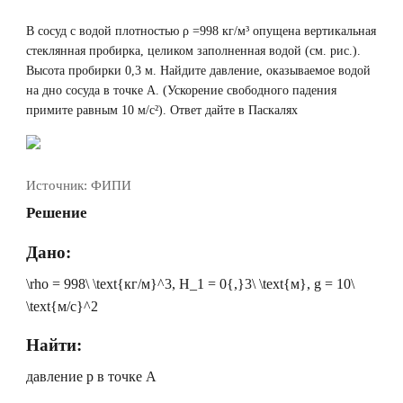
В сосуд с водой плотностью
ρ
=998 кг/м³ опущена вертикальная
стеклянная пробирка, целиком заполненная водой (см. рис.).
Высота пробирки 0,3 м. Найдите давление, оказываемое водой
на дно сосуда в точке A. (Ускорение свободного падения
примите равным 10 м/с²). Ответ дайте в Паскалях
Источник:
ФИПИ
Решение
Дано:
\rho = 998\ \text{кг/м}^3
,
H_1 = 0{,}3\ \text{м}
,
g = 10\
\text{м/с}^2
Найти:
давление
p
в точке A ⠀