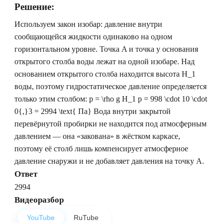
Решение:
Используем закон изобар: давление внутри
сообщающейся жидкости одинаково на одном
горизонтальном уровне. Точка A и точка у основания
открытого столба воды лежат на одной изобаре. Над
основанием открытого столба находится высота
H_1
воды, поэтому гидростатическое давление определяется
только этим столбом:
p = \rho g H_1
p = 998 \cdot 10 \cdot
0{,}3 = 2994 \text{ Па}
Вода внутри закрытой
перевёрнутой пробирки не находится под атмосферным
давлением — она «закована» в жёстком каркасе,
поэтому её столб лишь компенсирует атмосферное
давление снаружи и не добавляет давления на точку A.
Ответ
2994
Видеоразбор
YouTube
RuTube