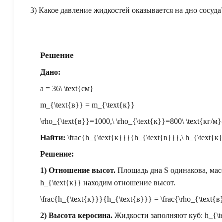
3) Какое давление жидкостей оказывается на дно сосуда
Решение
Дано:
a = 36\ \text{см}
m_{\text{в}} = m_{\text{к}}
\rho_{\text{в}}=1000,\ \rho_{\text{к}}=800\ \text{кг/м
Найти:
\frac{h_{\text{к}}}{h_{\text{в}}},\ h_{\text{к}
Решение:
1) Отношение высот.
Площадь дна
S
одинакова, ма
h_{\text{к}}
находим отношение высот.
\frac{h_{\text{к}}}{h_{\text{в}}} = \frac{\rho_{\text{
2) Высота керосина.
Жидкости заполняют куб:
h_{\