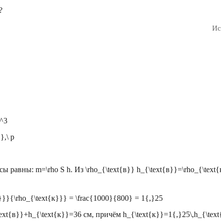
?
Ис
}^3
},\ p
ссы равны:
m=\rho S h
. Из
\rho_{\text{в}} h_{\text{в}}=\rho_{\text
в}}}{\rho_{\text{к}}} = \frac{1000}{800} = 1{,}25
text{в}}+h_{\text{к}}=36
см, причём
h_{\text{к}}=1{,}25\,h_{\tex