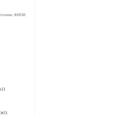
точник:
ФИПИ
{к}}
t{в}}
.