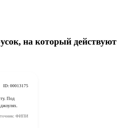
русок, на который действуют
ID:
00013175
ту. Под
 джоулях.
точник:
ФИПИ