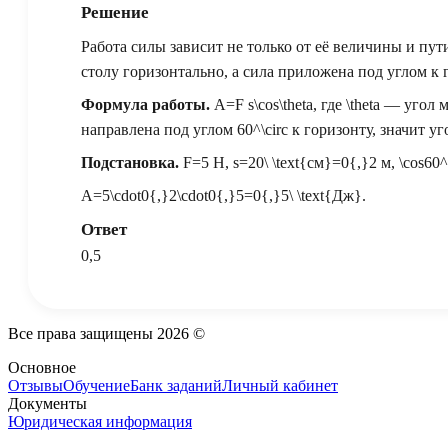
Решение
Работа силы зависит не только от её величины и пут
столу горизонтально, а сила приложена под углом к 
Формула работы.
A=F s\cos\theta
, где
\theta
— угол м
направлена под углом
60^\circ
к горизонту, значит у
Подстановка.
F=5
Н,
s=20\ \text{см}=0{,}2
м,
\cos60^
A=5\cdot0{,}2\cdot0{,}5=0{,}5\ \text{Дж}.
Ответ
0,5
Все права защищены
2026
©
Основное
Отзывы
Обучение
Банк заданий
Личный кабинет
Документы
Юридическая информация