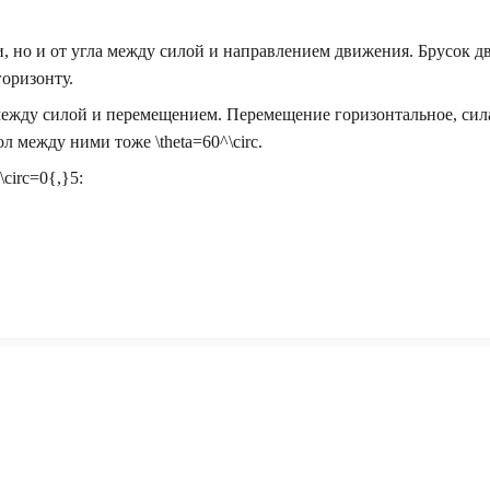
и, но и от угла между силой и направлением движения. Брусок д
горизонту.
ежду силой и перемещением. Перемещение горизонтальное, сил
гол между ними тоже
\theta=60^\circ
.
\circ=0{,}5
: