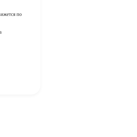
вижется по
а