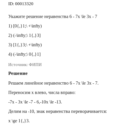
ID:
00013320
Укажите решение неравенства
6 - 7x \le 3x - 7
1)
[0{,}1;\ +\infty)
2)
(-\infty;\ 1{,}3]
3)
[1{,}3;\ +\infty)
4)
(-\infty;\ 0{,}1]
Источник:
ФИПИ
Решение
Решаем линейное неравенство
6 - 7x \le 3x - 7
.
Переносим
x
влево, числа вправо:
-7x - 3x \le -7 - 6,
-10x \le -13.
Делим на
-10
, знак неравенства переворачивается:
x \ge 1{,}3.