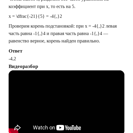
коэффициент при
x
, то есть на
5
.
x = \dfrac{-21}{5} = -4{,}2
Проверим корень подстановкой: при
x = -4{,}2
левая
часть равна
-1{,}4
и правая часть равна
-1{,}4
—
равенство верное, корень найден правильно.
Ответ
-4,2
Видеоразбор