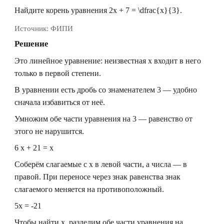
Найдите корень уравнения
2x + 7 = \dfrac{x}{3}
.
Источник:
ФИПИ
Решение
Это линейное уравнение: неизвестная
x
входит в него
только в первой степени.
В уравнении есть дробь со знаменателем
3
— удобно
сначала избавиться от неё.
Умножим обе части уравнения на
3
— равенство от
этого не нарушится.
6 x + 21 = x
Соберём слагаемые с
x
в левой части, а числа — в
правой. При переносе через знак равенства знак
слагаемого меняется на противоположный.
5x = -21
Чтобы найти
x
, разделим обе части уравнения на